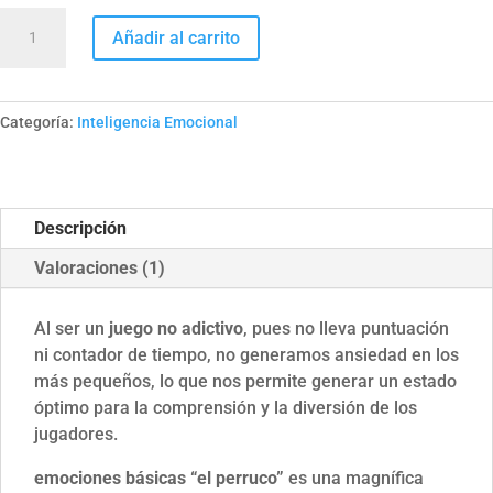
App
Añadir al carrito
emociones
básicas
'el
Categoría:
Inteligencia Emocional
perruco'
cantidad
Descripción
Valoraciones (1)
Al ser un
juego no adictivo
, pues no lleva puntuación
ni contador de tiempo, no generamos ansiedad en los
más pequeños, lo que nos permite generar un estado
óptimo para la comprensión y la diversión de los
jugadores.
emociones básicas “el perruco”
es una magnífica