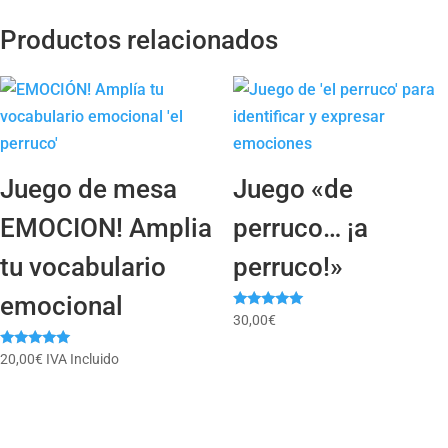
Productos relacionados
Juego de mesa
Juego «de
EMOCION! Amplia
perruco… ¡a
tu vocabulario
perruco!»
emocional
Valorado
30,00
€
con
4.88
Valorado
de 5
20,00
€
IVA Incluido
con
5.00
de 5