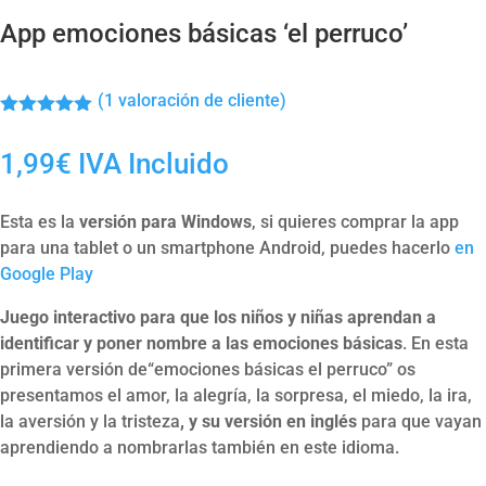
App emociones básicas ‘el perruco’
(
1
valoración de cliente)
Valorado
con
5.00
de
1,99
€
IVA Incluido
5 en base
a
valoración
de un
cliente
Esta es la
versión para Windows
, si quieres comprar la app
para una tablet o un smartphone Android, puedes hacerlo
en
Google Play
Juego interactivo para que los niños y niñas aprendan a
identificar y poner nombre a las emociones básicas
. En esta
primera versión de“emociones básicas el perruco” os
presentamos el amor, la alegría, la sorpresa, el miedo, la ira,
la aversión y la tristeza
, y su versión en
inglés
para que vayan
aprendiendo a nombrarlas también en este idioma.