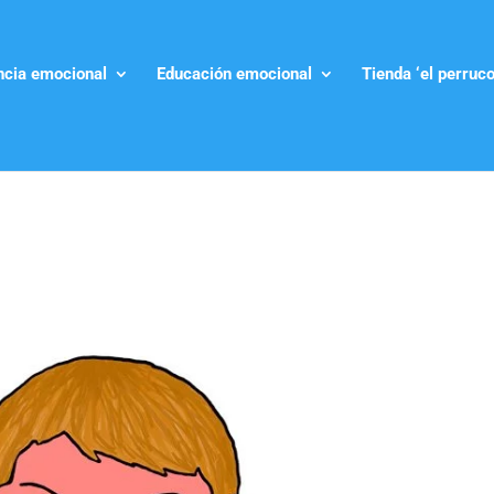
encia emocional
Educación emocional
Tienda ‘el perruco