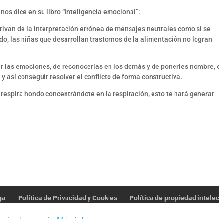
nos dice en su libro “Inteligencia emocional”:
erivan de la interpretación errónea de mensajes neutrales como si se
ado, las niñas que desarrollan trastornos de la alimentación no logran
.
ar las emociones, de reconocerlas en los demás y de ponerles nombre, 
y así conseguir resolver el conflicto de forma constructiva.
y respira hondo concentrándote en la respiración, esto te hará generar
ga
Política de Privacidad y Cookies
Política de propiedad intele