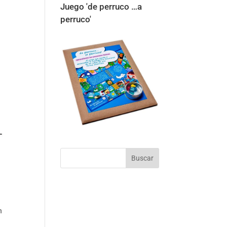
Juego 'de perruco …a
perruco'
n