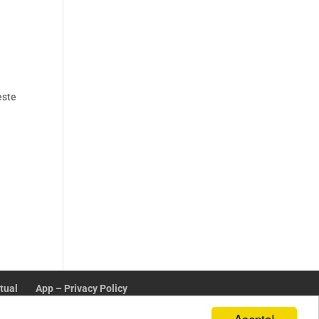
este
ctual
App – Privacy Policy
Acepto!