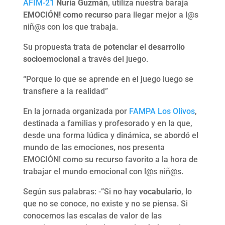
AFIM-21
Nuria Guzmán
, utiliza nuestra baraja
EMOCIÓN! como recurso
para llegar mejor a l@s
niñ@s con los que trabaja.
Su propuesta trata de
potenciar el desarrollo
socioemocional
a través del juego.
“Porque lo que se aprende en el juego luego se
transfiere a la realidad”
En la
jornada organizada por
FAMPA Los Olivos
,
destinada a familias y profesorado y en la que,
desde una forma lúdica y dinámica, se abordó el
mundo de las emociones, nos p
resenta
EMOCIÓN! como su recurso favorito a la hora de
trabajar el mundo emocional con l@s niñ@s.
Según sus palabras: -”Si no hay
vocabulario
, lo
que no se conoce, no existe y no se piensa. Si
conocemos las escalas de valor de las